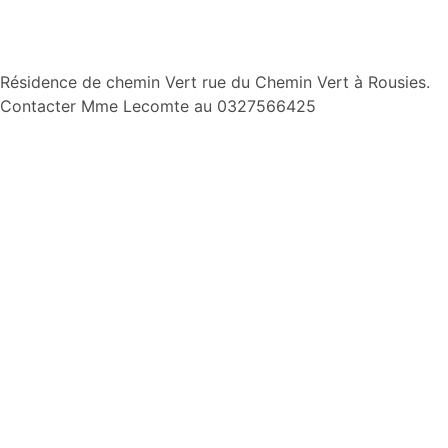
Aller
Résidence de chemin Vert rue du Chemin Vert à Rousies.
au
Contacter Mme Lecomte au 0327566425
contenu