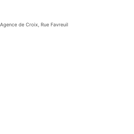
Aller
Agence de Croix, Rue Favreuil
au
contenu