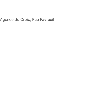
Aller
Agence de Croix, Rue Favreuil
au
contenu