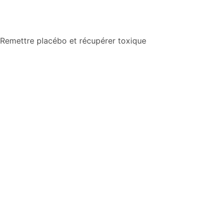
Aller
Remettre placébo et récupérer toxique
au
contenu